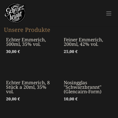
Zum Inhalt springen
Unsere Produkte
Echter Emmerich,
Feiner Emmerich,
500ml, 35% vol.
200ml, 42% vol.
30,00
€
25,00
€
Echter Emmerich, 8
Nosingglas
Stück a 20ml, 35%
"Schwarzbrannt"
vol.
(Glencairn-Form)
20,00
€
10,00
€