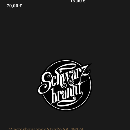
15,00
€
70,00
€
Westerhausener Straße 88, 49324